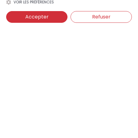
VOIR LES PRÉFÉRENCES
Accepter
Refuser
SAS Quincaillerie Veissiere
3 Rue Aristide briand
70300 Luxeuil Les Bains